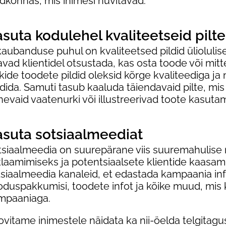
dkonnas, mis inimesi huvitavad.
suta kodulehel kvaliteetseid pilte
kaubanduse puhul on kvaliteetsed pildid ülioluli
avad klientidel otsustada, kas osta toode või mit
kide toodete pildid oleksid kõrge kvaliteediga ja n
dida. Samuti tasub kaaluda täiendavaid pilte, mis
nevaid vaatenurki või illustreerivad toote kasutam
asuta sotsiaalmeediat
tsiaalmeedia on suurepärane viis suuremahulis
klaamimiseks ja potentsiaalsete klientide kaasa
tsiaalmeedia kanaleid, et edastada kampaania inf
oduspakkumisi, toodete infot ja kõike muud, mis
mpaaniaga.
vitame inimestele näidata ka nii-öelda telgitagus