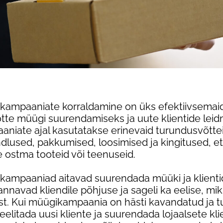
kampaaniate korraldamine on üks efektiivsemaid
tte müügi suurendamiseks ja uute klientide leid
niate ajal kasutatakse erinevaid turundusvõtte
ndlused, pakkumised, loosimised ja kingitused, e
e ostma tooteid või teenuseid.
kampaaniad aitavad suurendada müüki ja klientid
nnavad kliendile põhjuse ja sageli ka eelise, mik
t. Kui müügikampaania on hästi kavandatud ja t
elitada uusi kliente ja suurendada lojaalsete kli