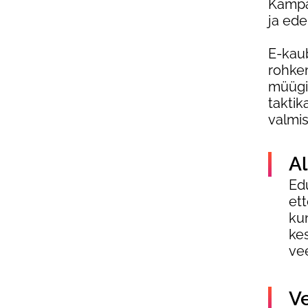
Kampa
ja ede
E-kaub
rohke
müügi
taktik
valmi
Al
Ed
et
kun
ke
ve
Ve