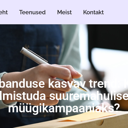
eht
Teenused
Meist
Kontakt
banduse kasvav trend: 
lmistuda suuremahulis
müügikampaaniaks?