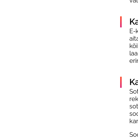
val
Ka
E-
ait
kõi
laa
eri
K
So
re
so
so
ka
Soo