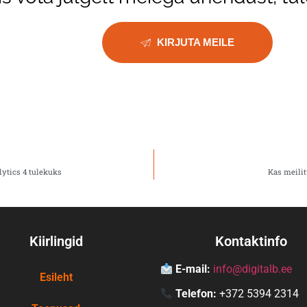
KIRJUTA MEILE
lytics 4 tulekuks
Kas meili
Kiirlingid
Kontaktinfo
E-mail:
info@digitalb.ee
Esileht
Telefon:
+372 5394 2314