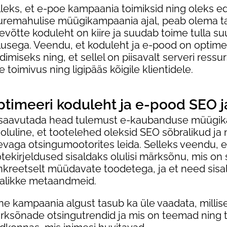
lleks, et e-poe kampaania toimiksid ning oleks e
uremahulise müügikampaania ajal, peab olema ta
evõtte koduleht on kiire ja suudab toime tulla s
klusega. Veendu, et koduleht ja e-pood on optimee
dimiseks ning, et sellel on piisavalt serveri ressu
re toimivus ning ligipääs kõigile klientidele.
timeeri koduleht ja e-pood SEO j
 saavutada head tulemust e-kaubanduse müügika
oluline, et tootelehed oleksid SEO sõbralikud ja
evaga otsingumootorites leida. Selleks veendu, e
tekirjeldused sisaldaks olulisi märksõnu, mis on
nkreetselt müüdavate toodetega, ja et need sisal
jalikke metaandmeid.
ne kampaania algust tasub ka üle vaadata, millis
rksõnade otsingutrendid ja mis on teemad ning 