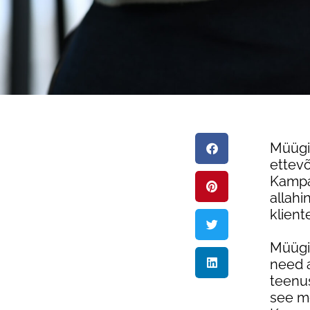
Müügi
ettevõ
Kampaa
allahi
klient
Müügi
need a
teenus
see me