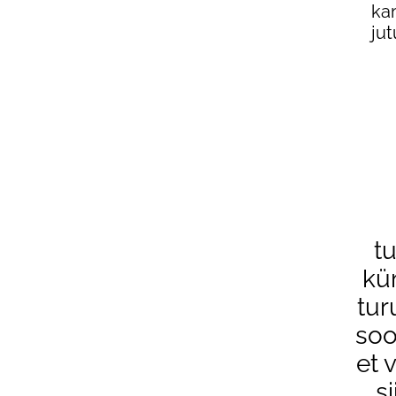
kam
jut
t
kü
tur
soo
et 
s