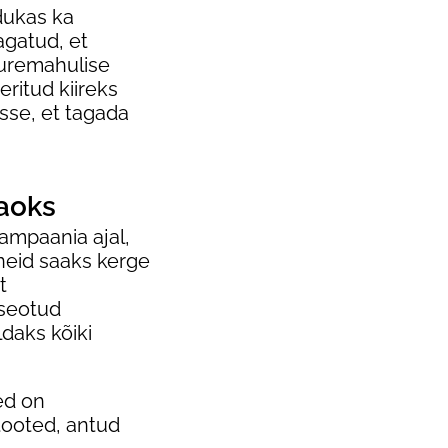
dukas ka
gatud, et
uuremahulise
ritud kiireks
rsse, et tagada
aoks
mpaania ajal,
 neid saaks kerge
t
 seotud
daks kõiki
ed on
tooted, antud