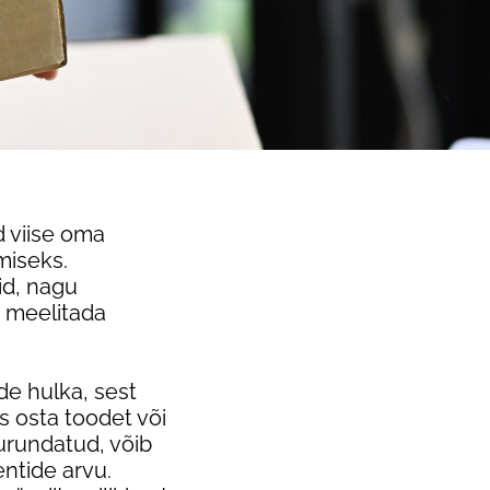
 viise oma
miseks.
id, nagu
t meelitada
e hulka, sest
s osta toodet või
urundatud, võib
entide arvu.