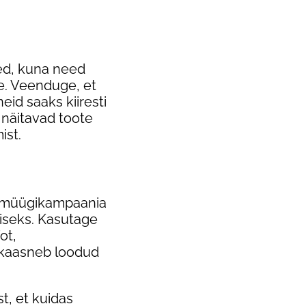
sed, kuna need
te. Veenduge, et
eid saaks kiiresti
 näitavad toote
ist.
e müügikampaania
miseks. Kasutage
ot,
 kaasneb loodud
t, et kuidas