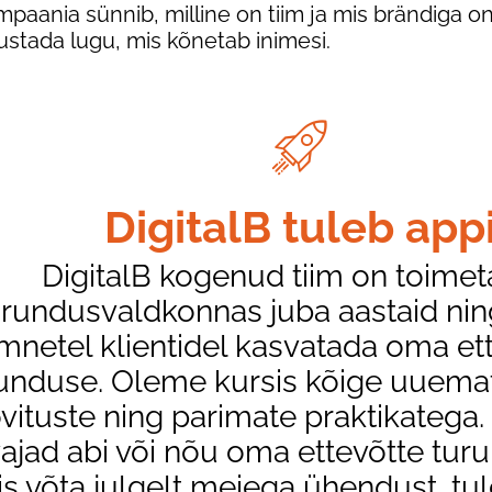
paania sünnib, milline on tiim ja mis brändiga on
ustada lugu, mis kõnetab inimesi.
DigitalB tuleb app
DigitalB kogenud tiim on toime
urundusvaldkonnas juba aastaid ni
mnetel klientidel kasvatada oma ett
unduse. Oleme kursis kõige uuemat
vituste ning parimate praktikatega.
vajad abi või nõu oma ettevõtte tu
iis võta julgelt meiega ühendust, tu