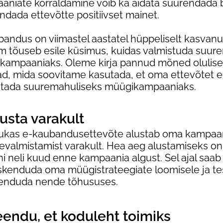
aniate korraldamine võib ka aidata suurendada b
ndada ettevõtte positiivset mainet.
andus on viimastel aastatel hüppeliselt kasvanu
m tõuseb esile küsimus, kuidas valmistuda suur
kampaaniaks. Oleme kirja pannud mõned olulised
ad, mida soovitame kasutada, et oma ettevõtet e
stada suuremahuliseks müügikampaaniaks.
usta varakult
ukas e-kaubandusettevõte alustab oma kampaa
tevalmistamist varakult. Hea aeg alustamiseks 
i neli kuud enne kampaania algust. Sel ajal saab 
skenduda oma müügistrateegiate loomisele ja tes
enduda nende tõhususes.
endu, et koduleht toimiks