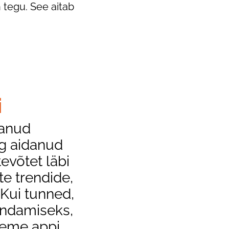
 tegu. See aitab
i
tanud
ng aidanud
evõtet läbi
e trendide,
 Kui tunned,
rundamiseks,
leme appi.