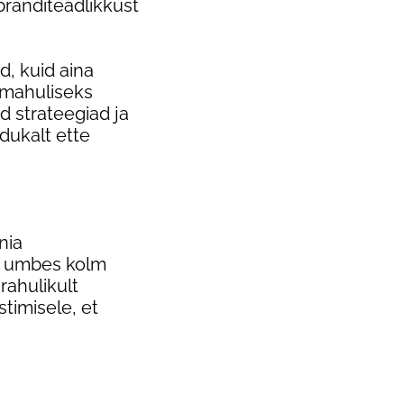
ränditeadlikkust
d, kuid aina
emahuliseks
 strateegiad ja
dukalt ette
nia
on umbes kolm
rahulikult
timisele, et