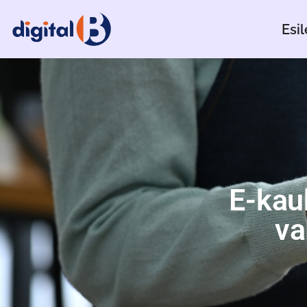
Esil
E-kau
va