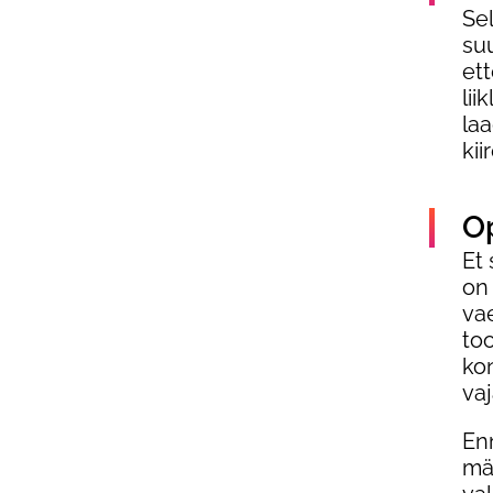
Se
su
ett
lii
laa
kii
Op
Et
on 
va
too
ko
va
En
mä