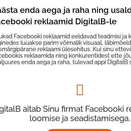
ästa enda aega ja raha ning usal
cebooki reklaamid DigitalB-le
ukad Facebooki reklaamid eeldavad teadmisi ja k
inedes luuakse parim võimalik visuaal, läbimõeld
smärgipärane reklaami ülesehitus. Kui sinu ettev
cebookis reklaamida ning konkurentidest ette jõ
ljuures enda aega ja raha, tulevad appi DigitalB s
gitalB aitab Sinu firmat Facebooki 
loomise ja seadistamisega.