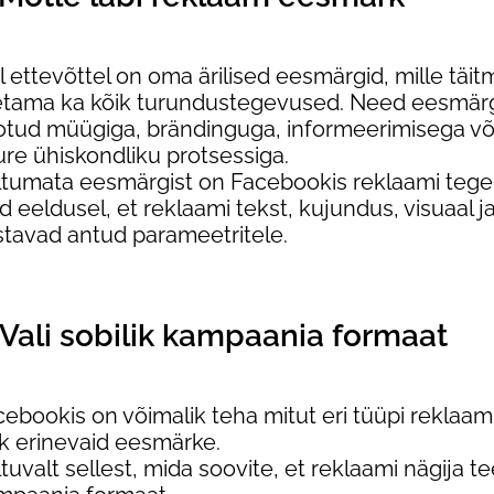
l ettevõttel on oma ärilised eesmärgid, mille täi
etama ka kõik turundustegevused. Need eesmärgi
otud müügiga, brändinguga, informeerimisega võ
ure ühiskondliku protsessiga.
ltumata eesmärgist on Facebookis reklaami tegem
d eeldusel, et reklaami tekst, kujundus, visuaal 
stavad antud parameetritele.
 Vali sobilik kampaania formaat
ebookis on võimalik teha mitut eri tüüpi reklaam
ik erinevaid eesmärke.
tuvalt sellest, mida soovite, et reklaami nägija te