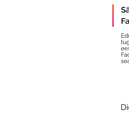
Sä
Fa
Ed
tug
ee
Fa
sea
Di