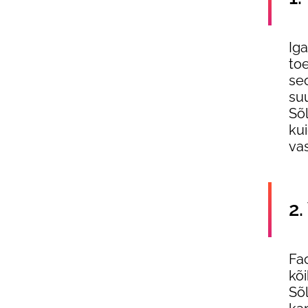
Iga
to
se
su
Sõ
kui
va
2.
Fac
kõ
Sõl