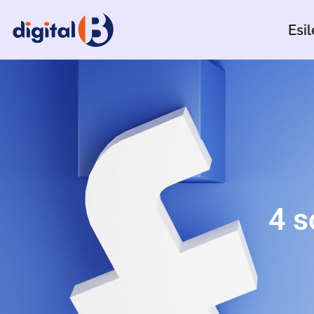
Esil
4 s