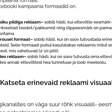
mpaania formaat.
cebooki kampaania formaadid on:
siku pildiga reklaam–
sobib hästi, kui ettevõtte eesmärk
nkreetset toodet/pakkumist ning lõppeesmärk on panna 
oritama.
rousel formaat–
sobib hästi, kui on soov tutvustada erin
oteid. Selle formaadi puhul kasutatakse reklaamis mitut eri
deot, mis vahetuvad (2-10 pilti).
deo reklaam–
sobib hästi, kui on soov tutvusta oma ettevõ
deo annab ettevõttest hea tunnetuse ja loob meeleolu.
 Katseta erinevaid reklaami visuaa
gikanalites on väga suur rõhk visuaalil- ee