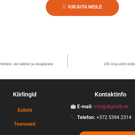
KIRJUTA MEILE
õtetele- ole nähtav ja omapärane
iOS 14 ja selle mõ
Kiirlingid
Kontaktinfo
E-mail:
info@digitalb.ee
Esileht
Telefon:
+372 5394 2314
Teenused