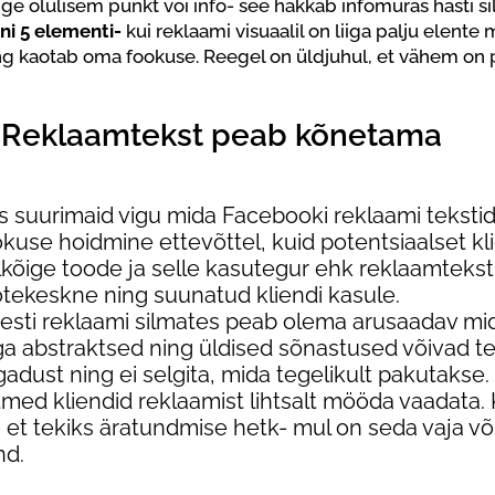
ige olulisem punkt või info- see hakkab infomüras hästi si
ni 5 elementi-
kui reklaami visuaalil on liiga palju elente
ng kaotab oma fookuse. Reegel on üldjuhul, et vähem on
. Reklaamtekst peab kõnetama
s suurimaid vigu mida Facebooki reklaami teksti
kuse hoidmine ettevõttel, kuid potentsiaalset kli
lkõige toode ja selle kasutegur ehk reklaamteks
otekeskne ning suunatud kliendi kasule.
iresti reklaami silmates peab olema arusaadav mi
iga abstraktsed ning üldised sõnastused võivad t
adust ning ei selgita, mida tegelikult pakutakse. 
tmed kliendid reklaamist lihtsalt mööda vaadata.
 et tekiks äratundmise hetk- mul on seda vaja võ
nd.