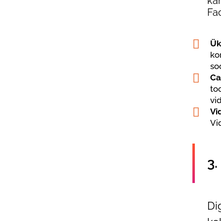
ka
Fa
Ük
ko
so
Ca
to
vi
Vi
Vi
3.
Di