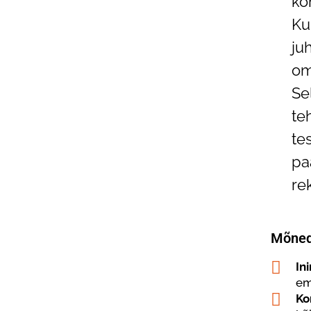
ko
Ku
ju
om
Se
te
te
pa
re
Mõned 
In
em
Ko