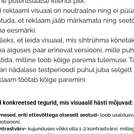
he potentsiaalse kliendi pilk.
i reklaami visuaal on neutraalne ning ei püüa
htuda, et reklaam jääb märkamata ning seetõt
a eesmärki.
lleks, et leida visuaal, mis sihtrühma kõneta
ha alguses paar erinevat versiooni, mille puh
stida, milline toob kõige parema tulemuse. Ta
ari nädalase testperioodi puhul juba selgelt 
klaam töötab kõige paremini.
konkreetsed tegurid, mis visuaalil hästi mõjuvad:
imesed, eriti ettevõttega otseselt seotud-
loob usaldusv
otsiooni.
ntrastvärv-
kujunduses võiks olla 1-2 kontrastvärvi, mille