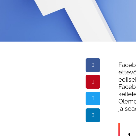
Faceb
ettevõ
eelis
Faceb
kellel
Oleme 
ja sea
1.