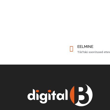
EELMINE
TikToki soovitused ettev