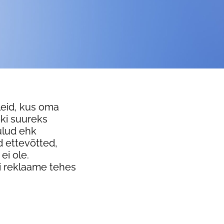
eid, kus oma
ki suureks
ulud ehk
 ettevõtted,
ei ole.
i reklaame tehes