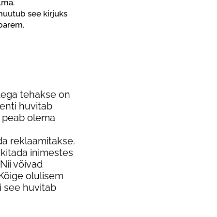
lma.
 muutub see kirjuks
 parem.
dega tehakse on
enti huvitab
t peab olema
da reklaamitakse.
ekitada inimestes
Nii võivad
 Kõige olulisem
i see huvitab