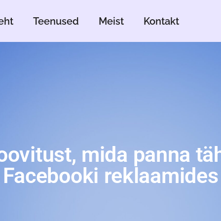
eht
Teenused
Meist
Kontakt
oovitust, mida panna tä
Facebooki reklaamides