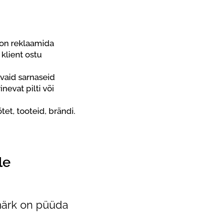
 on reklaamida
klient ostu
evaid sarnaseid
nevat pilti või
tet, tooteid, brändi.
le
smärk on püüda