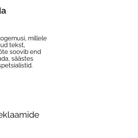
da
ogemusi, millele
ud tekst,
õte soovib end
uda, säästes
petsialistid.
reklaamide