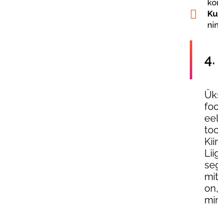
kõ
Ku
ni
4
Ük
foo
ee
to
Ki
Li
seg
mi
on,
mi