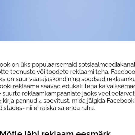
ook on üks populaarsemaid sotsiaalmeediakanal
tte teenuste või toodete reklaami teha. Faceboo
eks on suur vaatajaskond ning soodsad reklaamk
ooki reklaame saavad edukalt teha ka väiksemad
e suurte reklaamkampaaniate jaoks veel eelarvet 
kirja pannud 4 soovitust, mida jälgida Facebook
distades- nii ei raiska sa enda raha.
 Mõtle läbi reklaam eesmärk