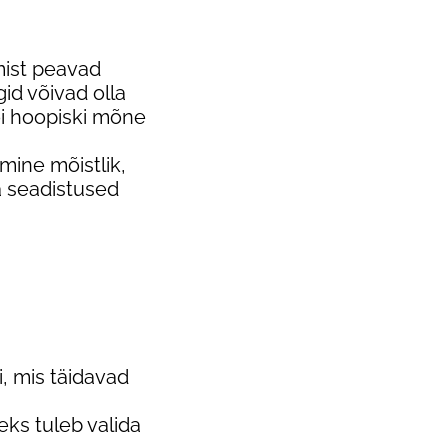
tmist peavad
d võivad olla
i hoopiski mõne
ine mõistlik,
ja seadistused
i, mis täidavad
eks tuleb valida