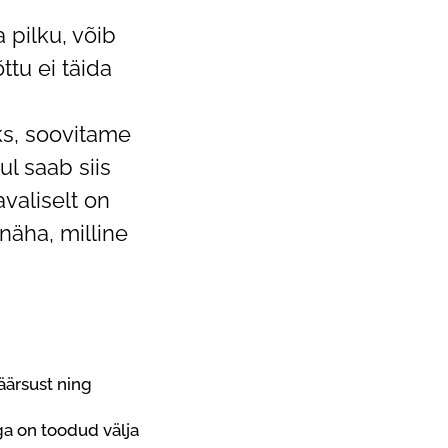
 pilku, võib
tu ei täida
ks, soovitame
ul saab siis
valiselt on
näha, milline
äärsust ning
ga on toodud välja