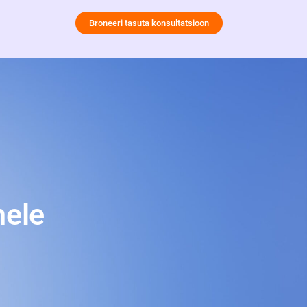
Broneeri tasuta konsultatsioon
hele