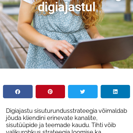
digiajastul
Digiajastu sisuturundusstrateegia võimaldab
jõuda kliendini erinevate kanalite,
sisutüüpide ja teemade kaudu. Tihti võib
valikurohkus strateegia loomise ka