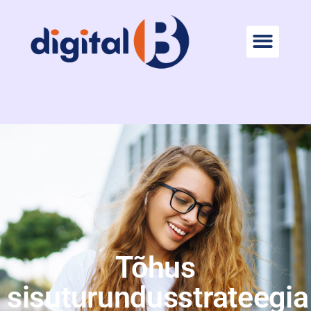
Tõhus
sisuturundusstrateegia