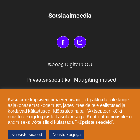
Sotsiaalmeedia
©2025 Digitalb OÜ
Privaatsuspoliitika
Müügitingimused
Kasutame küpsiseid oma veebisaidil, et pakkuda teile kõige
asjakohasemat kogemust, jättes meelde teie eelistused ja
korduvad külastused. Klõpsates nupul "Aktsepteeri kõiki",
nõustute kõigi küpsiste kasutamisega. Kontrollitud nõusoleku
andmiseks võite siiski külastada "Küpsiste seadeid".
Küpsiste seaded
Nõustu kõigega