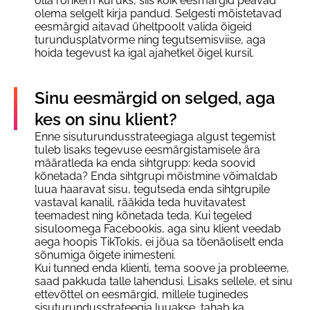
olla rohkem kui üks, siis kõik eesmärgid peavad
olema selgelt kirja pandud. Selgesti mõistetavad
eesmärgid aitavad üheltpoolt valida õigeid
turundusplatvorme ning tegutsemisviise, aga
hoida tegevust ka igal ajahetkel õigel kursil.
Sinu eesmärgid on selged, aga
kes on sinu klient?
Enne sisuturundusstrateegiaga algust tegemist
tuleb lisaks tegevuse eesmärgistamisele ära
määratleda ka enda sihtgrupp: keda soovid
kõnetada? Enda sihtgrupi mõistmine võimaldab
luua haaravat sisu, tegutseda enda sihtgrupile
vastaval kanalil, rääkida teda huvitavatest
teemadest ning kõnetada teda. Kui tegeled
sisuloomega Facebookis, aga sinu klient veedab
aega hoopis TikTokis, ei jõua sa tõenäoliselt enda
sõnumiga õigete inimesteni.
Kui tunned enda klienti, tema soove ja probleeme,
saad pakkuda talle lahendusi. Lisaks sellele, et sinu
ettevõttel on eesmärgid, millele tuginedes
sisuturundusstrateegia luuakse, tahab ka