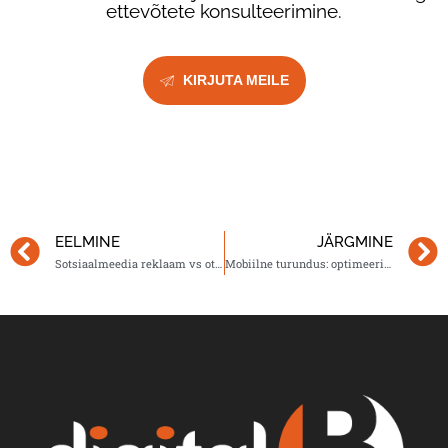
ettevõtete konsulteerimine.
KIRJUTA MEILE
EELMINE
JÄRGMINE
Sotsiaalmeedia reklaam vs otsingumootori reklaam
Mobiilne turundus: optimeerimise strateegiad ja vead, mida vältida