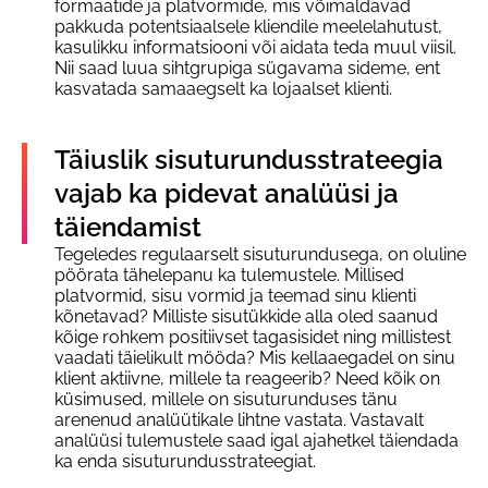
formaatide ja platvormide, mis võimaldavad
pakkuda potentsiaalsele kliendile meelelahutust,
kasulikku informatsiooni või aidata teda muul viisil.
Nii saad luua sihtgrupiga sügavama sideme, ent
kasvatada samaaegselt ka lojaalset klienti.
Täiuslik sisuturundusstrateegia
vajab ka pidevat analüüsi ja
täiendamist
Tegeledes regulaarselt sisuturundusega, on oluline
pöörata tähelepanu ka tulemustele. Millised
platvormid, sisu vormid ja teemad sinu klienti
kõnetavad? Milliste sisutükkide alla oled saanud
kõige rohkem positiivset tagasisidet ning millistest
vaadati täielikult mööda? Mis kellaaegadel on sinu
klient aktiivne, millele ta reageerib? Need kõik on
küsimused, millele on sisuturunduses tänu
arenenud analüütikale lihtne vastata. Vastavalt
analüüsi tulemustele saad igal ajahetkel täiendada
ka enda sisuturundusstrateegiat.