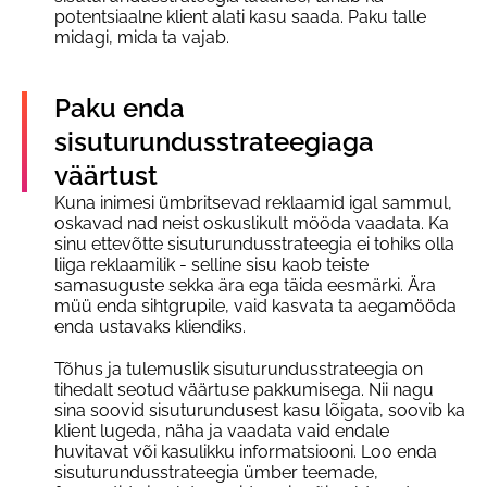
potentsiaalne klient alati kasu saada. Paku talle
midagi, mida ta vajab.
Paku enda
sisuturundusstrateegiaga
väärtust
Kuna inimesi ümbritsevad reklaamid igal sammul,
oskavad nad neist oskuslikult mööda vaadata. Ka
sinu ettevõtte sisuturundusstrateegia ei tohiks olla
liiga reklaamilik - selline sisu kaob teiste
samasuguste sekka ära ega täida eesmärki. Ära
müü enda sihtgrupile, vaid kasvata ta aegamööda
enda ustavaks kliendiks.
Tõhus ja tulemuslik sisuturundusstrateegia on
tihedalt seotud väärtuse pakkumisega. Nii nagu
sina soovid sisuturundusest kasu lõigata, soovib ka
klient lugeda, näha ja vaadata vaid endale
huvitavat või kasulikku informatsiooni. Loo enda
sisuturundusstrateegia ümber teemade,