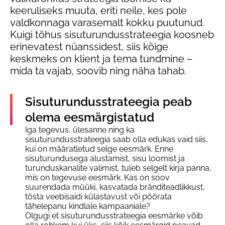
keeruliseks muuta, eriti neile, kes pole
valdkonnaga varasemalt kokku puutunud.
Kuigi tõhus sisuturundusstrateegia koosneb
erinevatest nüanssidest, siis kõige
keskmeks on klient ja tema tundmine –
mida ta vajab, soovib ning näha tahab.
Sisuturundusstrateegia peab
olema eesmärgistatud
Iga tegevus, ülesanne ning ka
sisuturundusstrateegia saab olla edukas vaid siis,
kui on määratletud selge eesmärk. Enne
sisuturundusega alustamist, sisu loomist ja
turunduskanalite valimist, tuleb selgelt kirja panna,
mis on tegevuse eesmärk. Kas on soov
suurendada müüki, kasvatada bränditeadlikkust,
tõsta veebisaidi külastavust või pöörata
tähelepanu kindlale kampaaniale?
Olgugi et sisuturundusstrateegia eesmärke võib