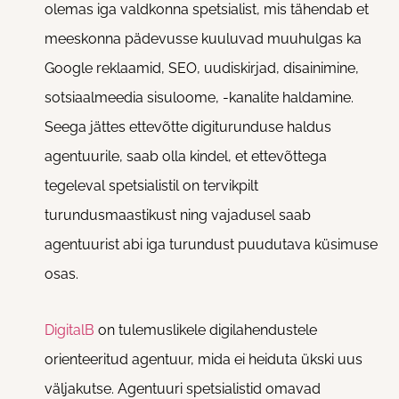
olemas iga valdkonna spetsialist, mis tähendab et
meeskonna pädevusse kuuluvad muuhulgas ka
Google reklaamid, SEO, uudiskirjad, disainimine,
sotsiaalmeedia sisuloome, -kanalite haldamine.
Seega jättes ettevõtte digiturunduse haldus
agentuurile, saab olla kindel, et ettevõttega
tegeleval spetsialistil on tervikpilt
turundusmaastikust ning vajadusel saab
agentuurist abi iga turundust puudutava küsimuse
osas.
DigitalB
on tulemuslikele digilahendustele
orienteeritud agentuur, mida ei heiduta ükski uus
väljakutse. Agentuuri spetsialistid omavad