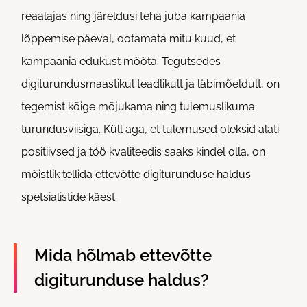
reaalajas ning järeldusi teha juba kampaania
lõppemise päeval, ootamata mitu kuud, et
kampaania edukust mõõta. Tegutsedes
digiturundusmaastikul teadlikult ja läbimõeldult, on
tegemist kõige mõjukama ning tulemuslikuma
turundusviisiga. Küll aga, et tulemused oleksid alati
positiivsed ja töö kvaliteedis saaks kindel olla, on
mõistlik tellida ettevõtte digiturunduse haldus
spetsialistide käest.
Mida hõlmab ettevõtte
digiturunduse haldus?