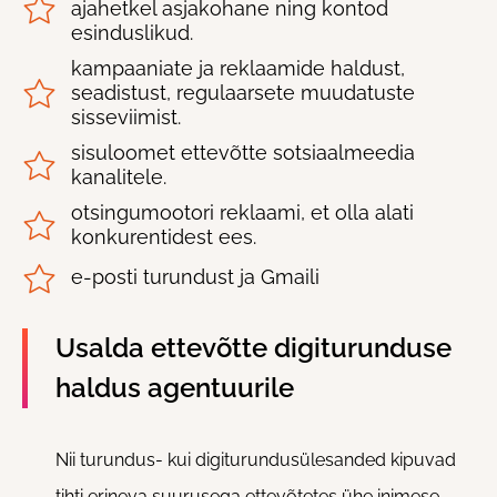
ajahetkel asjakohane ning kontod
esinduslikud.
kampaaniate ja reklaamide haldust,
seadistust, regulaarsete muudatuste
sisseviimist.
sisuloomet ettevõtte sotsiaalmeedia
kanalitele.
otsingumootori reklaami, et olla alati
konkurentidest ees.
e-posti turundust ja Gmaili
Usalda ettevõtte digiturunduse
haldus agentuurile
Nii turundus- kui digiturundusülesanded kipuvad
tihti erineva suurusega ettevõtetes ühe inimese