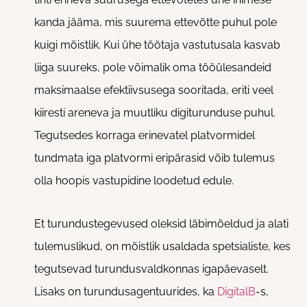
kanda jääma, mis suurema ettevõtte puhul pole
kuigi mõistlik. Kui ühe töötaja vastutusala kasvab
liiga suureks, pole võimalik oma tööülesandeid
maksimaalse efektiivsusega sooritada, eriti veel
kiiresti areneva ja muutliku digiturunduse puhul.
Tegutsedes korraga erinevatel platvormidel
tundmata iga platvormi eripärasid võib tulemus
olla hoopis vastupidine loodetud edule.
Et turundustegevused oleksid läbimõeldud ja alati
tulemuslikud, on mõistlik usaldada spetsialiste, kes
tegutsevad turundusvaldkonnas igapäevaselt.
Lisaks on turundusagentuurides, ka
DigitalB
-s,