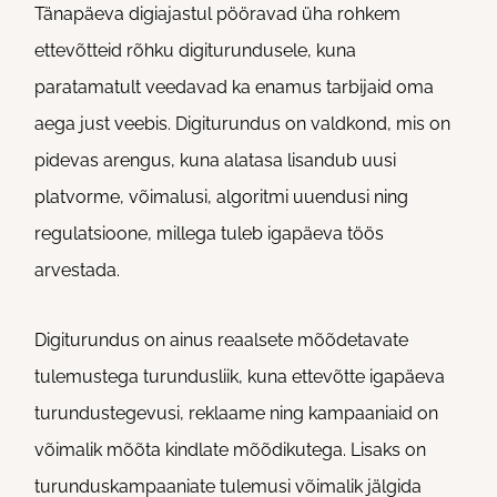
Tänapäeva digiajastul pööravad üha rohkem
ettevõtteid rõhku digiturundusele, kuna
paratamatult veedavad ka enamus tarbijaid oma
aega just veebis. Digiturundus on valdkond, mis on
pidevas arengus, kuna alatasa lisandub uusi
platvorme, võimalusi, algoritmi uuendusi ning
regulatsioone, millega tuleb igapäeva töös
arvestada.
Digiturundus on ainus reaalsete mõõdetavate
tulemustega turundusliik, kuna ettevõtte igapäeva
turundustegevusi, reklaame ning kampaaniaid on
võimalik mõõta kindlate mõõdikutega. Lisaks on
turunduskampaaniate tulemusi võimalik jälgida