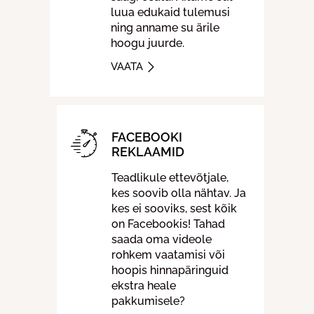
luua edukaid tulemusi
ning anname su ärile
hoogu juurde.
VAATA
FACEBOOKI
REKLAAMID
Teadlikule ettevõtjale,
kes soovib olla nähtav. Ja
kes ei sooviks, sest kõik
on Facebookis! Tahad
saada oma videole
rohkem vaatamisi või
hoopis hinnapäringuid
ekstra heale
pakkumisele?