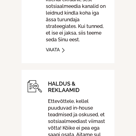
sotsiaalmeedia kanalid on
leidnud kindla koha iga
ässa turundaja
strateegiates. Kui tunned,
et ise ei jaksa, siis teeme
seda Sinu eest.
VAATA
HALDUS &
REKLAAMID
Ettevõttele, kellel
puuduvad in-house
teadmised ja oskused, et
sotsiaalmeediast viimast
võtta! Kõike ei pea ega
saagi osata. Aitame sul