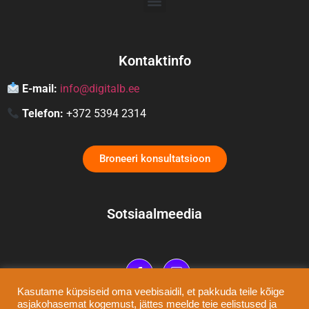
Kontaktinfo
E-mail:
info@digitalb.ee
Telefon:
+372 5394 2314
Broneeri konsultatsioon
Sotsiaalmeedia
Kasutame küpsiseid oma veebisaidil, et pakkuda teile kõige
asjakohasemat kogemust, jättes meelde teie eelistused ja